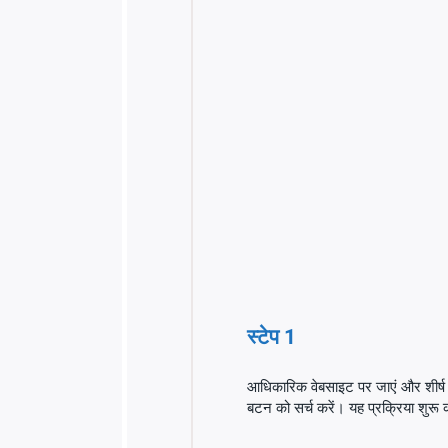
स्टेप 1
आधिकारिक वेबसाइट पर जाएं और शीर्ष पर
बटन को सर्च करें। यह प्रक्रिया शुरू 