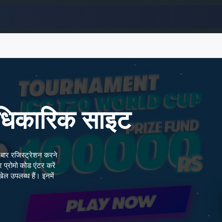
आधिकारिक साइट
बार रजिस्ट्रेशन करने
 प्रोमो कोड एंटर करें
ल उपलब्‍ध हैं। इनमें