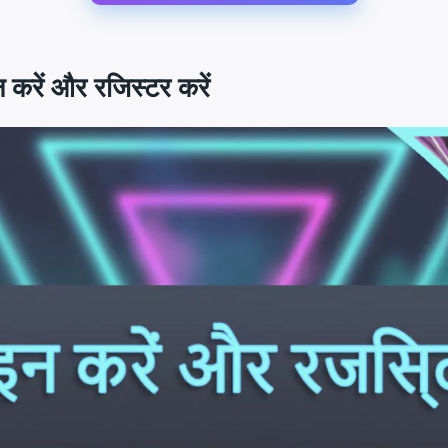
न करें और रजिस्टर करें