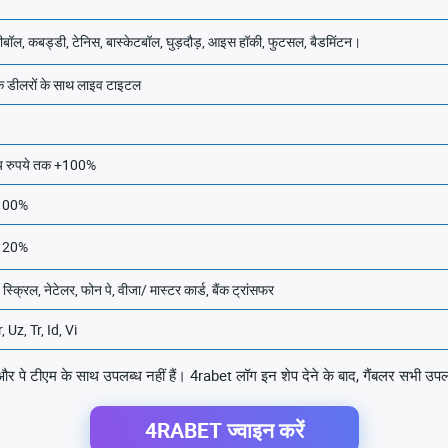
ॉलीबॉल, कबड्डी, टेनिस, बास्केटबॉल, घुड़दौड़, आइस हॉकी, फुटसल, बैडमिंटन।
क डीलरों के साथ लाइव टाइटल
ीय रुपये तक +100%
+100%
+120%
 स्क्रिल, नेटेलर, फोन पे, वीजा/ मास्‍टर कार्ड, बैंक ट्रांसफर
 Uz, Tr, Id, Vi
और पे टीएम के साथ उपलब्ध नहीं हैं। 4rabet लॉग इन शेप देने के बाद, गैंबलर सभी उपल
4RABET ज्वाइन करें