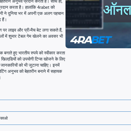
ो बेहतरीन अनुभव प्रदान करता है। साथ ही,
दान करता है। हालांकि 4rabet को
कंपनी ने दुनिया भर में अपनी एक अलग पहचान
 हैं।
सिंग पर लाइव और प्री-मैच बेट लगा सकते हैं,
ेलों में शुमार टेबल गेम खेलने का अवसर भी
यक बनाते हुए भारतीय रुपये को स्‍वीकार करता
 खिलाडि़यों को उपयोगी टिप्स खोजने के लिए
्ण जान‍कारियों को भी जुटाना चाहिए। इनमें
ंग अनुभव को बेहतरीन बनाने में सहायक
।
ुराकाओ